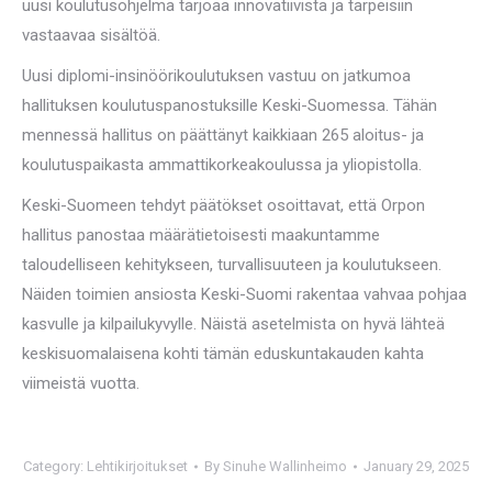
uusi koulutusohjelma tarjoaa innovatiivista ja tarpeisiin
vastaavaa sisältöä.
Uusi diplomi-insinöörikoulutuksen vastuu on jatkumoa
hallituksen koulutuspanostuksille Keski-Suomessa. Tähän
mennessä hallitus on päättänyt kaikkiaan 265 aloitus- ja
koulutuspaikasta ammattikorkeakoulussa ja yliopistolla.
Keski-Suomeen tehdyt päätökset osoittavat, että Orpon
hallitus panostaa määrätietoisesti maakuntamme
taloudelliseen kehitykseen, turvallisuuteen ja koulutukseen.
Näiden toimien ansiosta Keski-Suomi rakentaa vahvaa pohjaa
kasvulle ja kilpailukyvylle. Näistä asetelmista on hyvä lähteä
keskisuomalaisena kohti tämän eduskuntakauden kahta
viimeistä vuotta.
Category:
Lehtikirjoitukset
By
Sinuhe Wallinheimo
January 29, 2025