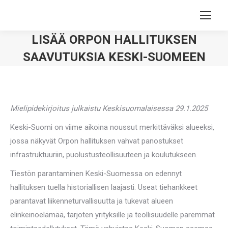
LISÄÄ ORPON HALLITUKSEN
SAAVUTUKSIA KESKI-SUOMEEN
You are here:
Mielipidekirjoitus julkaistu Keskisuomalaisessa 29.1.2025
Keski-Suomi on viime aikoina noussut merkittäväksi alueeksi,
jossa näkyvät Orpon hallituksen vahvat panostukset
infrastruktuuriin, puolustusteollisuuteen ja koulutukseen.
Tiestön parantaminen Keski-Suomessa on edennyt
hallituksen tuella historiallisen laajasti. Useat tiehankkeet
parantavat liikenneturvallisuutta ja tukevat alueen
elinkeinoelämää, tarjoten yrityksille ja teollisuudelle paremmat