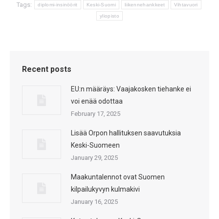
Tags:
diplomi-insinöörit
Keski-Suomi
liikennehankkeet
Vihtavuori
yliopisto
Recent posts
EU:n määräys: Vaajakosken tiehanke ei
voi enää odottaa
February 17, 2025
Lisää Orpon hallituksen saavutuksia
Keski-Suomeen
January 29, 2025
Maakuntalennot ovat Suomen
kilpailukyvyn kulmakivi
January 16, 2025