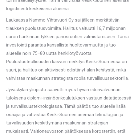
toimintaedellytykset. Tämä vahvistaa Keski-Suomen asemaa
logistisesti keskeisenä alueena.
Laukaassa Nammo Vihtavuori Oy sai jälleen merkittävän
tilauksen puolustusvoimilta. Hallitus valtuutti 16,7 miljoonan
euron hankinnan tykkien panosruutien valmistamiseen. Tämä
investointi parantaa kansallista huoltovarmuutta ja tuo
alueelle noin 75–80 uutta henkilötyövuotta.
Puolustusteollisuuden kasvun merkitys Keski-Suomessa on
suuri, ja hallitus on aktiivisesti edistänyt alan kehitystä, mikä
vahvistaa maakunnan strategista roolia turvallisuussektorilla.
Jyväskylän yliopisto saavutti myös hyvän edunvalvonnan
tuloksena diplomi-insinöörikoulutuksen vastuun datatieteessä
ja turvallisuusteknologiassa. Tämä päätös tuo alueelle lisää
osaajia ja vahvistaa Keski-Suomen asemaa teknologian ja
turvallisuuden keskittymänä maakunnan strategian
mukaisesti. Valtioneuvoston päätöksessä korostettiin, että