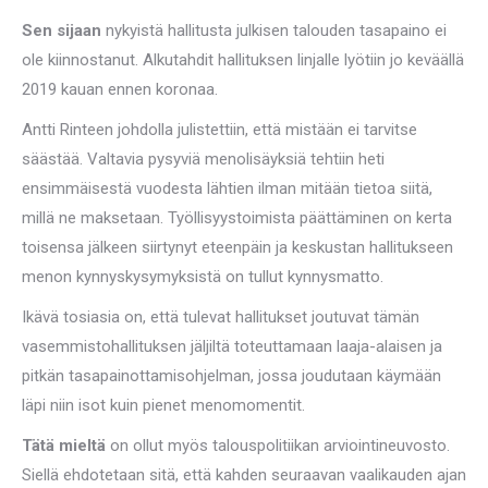
Sen sijaan
nykyistä hallitusta julkisen talouden tasapaino ei
ole kiinnostanut. Alkutahdit hallituksen linjalle lyötiin jo keväällä
2019 kauan ennen koronaa.
Antti Rinteen johdolla julistettiin, että mistään ei tarvitse
säästää. Valtavia pysyviä menolisäyksiä tehtiin heti
ensimmäisestä vuodesta lähtien ilman mitään tietoa siitä,
millä ne maksetaan. Työllisyystoimista päättäminen on kerta
toisensa jälkeen siirtynyt eteenpäin ja keskustan hallitukseen
menon kynnyskysymyksistä on tullut kynnysmatto.
Ikävä tosiasia on, että tulevat hallitukset joutuvat tämän
vasemmistohallituksen jäljiltä toteuttamaan laaja-alaisen ja
pitkän tasapainottamisohjelman, jossa joudutaan käymään
läpi niin isot kuin pienet menomomentit.
Tätä mieltä
on ollut myös talouspolitiikan arviointineuvosto.
Siellä ehdotetaan sitä, että kahden seuraavan vaalikauden ajan