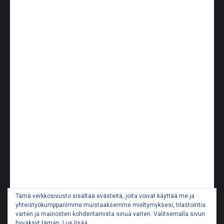
Tämä verkkosivusto sisältää evästeitä, joita voivat käyttää me ja
yhteistyökumppanimme muistaaksemme mieltymyksesi, tilastointia
varten ja mainosten kohdentamista sinua varten. Valitsemalla sivun
hyväksyt tämän.
Lue lisää...