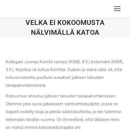
VELKA EI KOKOOMUSTA
NÄLVIMÄLLÄ KATOA
You are here:
Kollegani Joonas Könttä vastasi (KSML 8.9.) kolumniini (KSML
3.9.). Kirjoitus oli tuttua Könttää. Oudoin ja väärä väite oli, että
kokoomukselta puuttuisi avaukset julkisen talouden
tasapainottamisesta.
Kokoomus sitoutuu julkisen talouden tasapainottamiseen.
Olemme joka vuosi julkaisseet vaihtoehtobudjetin, jossa on
laajasti esitelty isoja ja pieniä säästökohteita, ja niin tulemme
tekemään tänäkin vuonna. On ihmeellistä, että tällainen tieto
on voinut mennä kansanedustajalta ohi.