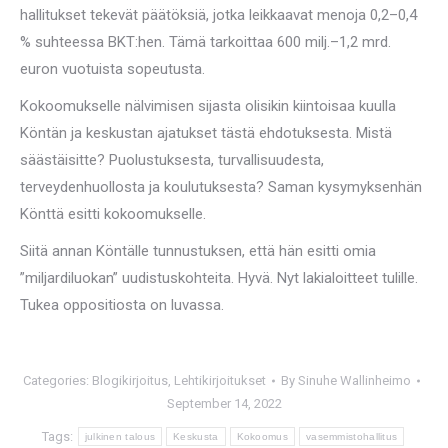
hallitukset tekevät päätöksiä, jotka leikkaavat menoja 0,2–0,4
% suhteessa BKT:hen. Tämä tarkoittaa 600 milj.–1,2 mrd.
euron vuotuista sopeutusta.
Kokoomukselle nälvimisen sijasta olisikin kiintoisaa kuulla
Köntän ja keskustan ajatukset tästä ehdotuksesta. Mistä
säästäisitte? Puolustuksesta, turvallisuudesta,
terveydenhuollosta ja koulutuksesta? Saman kysymyksenhän
Könttä esitti kokoomukselle.
Siitä annan Köntälle tunnustuksen, että hän esitti omia
”miljardiluokan” uudistuskohteita. Hyvä. Nyt lakialoitteet tulille.
Tukea oppositiosta on luvassa.
Categories:
Blogikirjoitus
,
Lehtikirjoitukset
By
Sinuhe Wallinheimo
September 14, 2022
Tags:
julkinen talous
Keskusta
Kokoomus
vasemmistohallitus