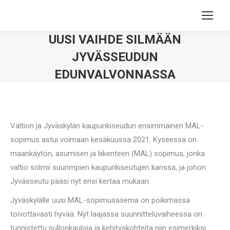
UUSI VAIHDE SILMÄÄN
JYVÄSSEUDUN
EDUNVALVONNASSA
You are here:
Valtion ja Jyväskylän kaupunkiseudun ensimmäinen MAL-
sopimus astui voimaan kesäkuussa 2021. Kyseessä on
maankäytön, asumisen ja liikenteen (MAL) sopimus, jonka
valtio solmii suurimpien kaupunkiseutujen kanssa, ja johon
Jyvässeutu pääsi nyt ensi kertaa mukaan.
Jyväskylälle uusi MAL-sopimusasema on poikimassa
toivottavasti hyvää. Nyt laajassa suunnitteluvaiheessa on
tunnistettu pullonkauloja ja kehityskohteita niin esimerkiksi