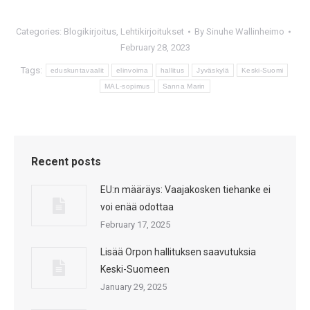
Categories:
Blogikirjoitus
,
Lehtikirjoitukset
By
Sinuhe Wallinheimo
February 28, 2023
Tags:
eduskuntavaalit
elinvoima
hallitus
Jyväskylä
Keski-Suomi
MAL-sopimus
Sanna Marin
Recent posts
EU:n määräys: Vaajakosken tiehanke ei
voi enää odottaa
February 17, 2025
Lisää Orpon hallituksen saavutuksia
Keski-Suomeen
January 29, 2025