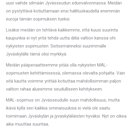
uusi vaihde silmään Jyvässeudun edunvalvonnassa. Meidän
on pystyttävä kotiuttamaan ensi hallituskaudella enemmän
euroja tämän sopimuksen tueksi.
Lisäksi meidän on tehtävä kaikkemme, että kuusi suurinta
kaupunkia ei nyt yritä tehdä uutta diiliä valtion kanssa ohi
nykyisten sopimusten. Seitsemänneksi suurimmalle
Jyväskylälle tämä olisi myrkkyä.
Meidän pääperiaatteemme pitää olla nykyisten MAL-
sopimusten kehittämisessä, olemassa olevalta pohjalta. Vain
sitä kautta voimme yrittää kotiuttaa mahdollisimman paljon
valtion rahaa alueemme seudulliseen kehitykseen.
MAL-sopimus on Jyvässeudulle suuri mahdollisuus, mutta
ikävä kyllä sen kaikkia ominaisuuksia ei vielä ole saatu
toimimaan Jyväskylän ja jyväskyläläisten hyväksi. Nyt on oikea
aika muuttaa suuntaa
.