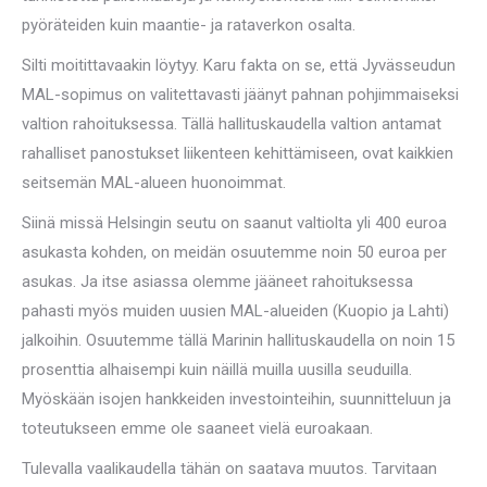
pyöräteiden kuin maantie- ja rataverkon osalta.
Silti moitittavaakin löytyy. Karu fakta on se, että Jyvässeudun
MAL-sopimus on valitettavasti jäänyt pahnan pohjimmaiseksi
valtion rahoituksessa. Tällä hallituskaudella valtion antamat
rahalliset panostukset liikenteen kehittämiseen, ovat kaikkien
seitsemän MAL-alueen huonoimmat.
Siinä missä Helsingin seutu on saanut valtiolta yli 400 euroa
asukasta kohden, on meidän osuutemme noin 50 euroa per
asukas. Ja itse asiassa olemme jääneet rahoituksessa
pahasti myös muiden uusien MAL-alueiden (Kuopio ja Lahti)
jalkoihin. Osuutemme tällä Marinin hallituskaudella on noin 15
prosenttia alhaisempi kuin näillä muilla uusilla seuduilla.
Myöskään isojen hankkeiden investointeihin, suunnitteluun ja
toteutukseen emme ole saaneet vielä euroakaan.
Tulevalla vaalikaudella tähän on saatava muutos. Tarvitaan