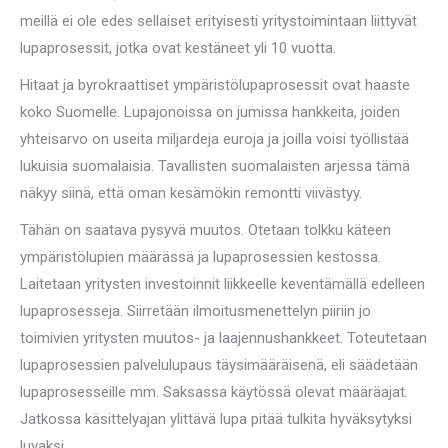
meillä ei ole edes sellaiset erityisesti yritystoimintaan liittyvät
lupaprosessit, jotka ovat kestäneet yli 10 vuotta.
Hitaat ja byrokraattiset ympäristölupaprosessit ovat haaste
koko Suomelle. Lupajonoissa on jumissa hankkeita, joiden
yhteisarvo on useita miljardeja euroja ja joilla voisi työllistää
lukuisia suomalaisia. Tavallisten suomalaisten arjessa tämä
näkyy siinä, että oman kesämökin remontti viivästyy.
Tähän on saatava pysyvä muutos. Otetaan tolkku käteen
ympäristölupien määrässä ja lupaprosessien kestossa.
Laitetaan yritysten investoinnit liikkeelle keventämällä edelleen
lupaprosesseja. Siirretään ilmoitusmenettelyn piiriin jo
toimivien yritysten muutos- ja laajennushankkeet. Toteutetaan
lupaprosessien palvelulupaus täysimääräisenä, eli säädetään
lupaprosesseille mm. Saksassa käytössä olevat määräajat.
Jatkossa käsittelyajan ylittävä lupa pitää tulkita hyväksytyksi
luvaksi.