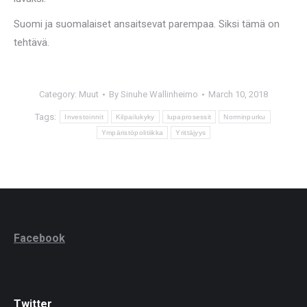
Suomi ja suomalaiset ansaitsevat parempaa. Siksi tämä on
tehtävä.
Category:
Muut
By
Sinuhe Wallinheimo
March 10, 2018
Tags:
Investoinnit
Kilpailukyky
lupaprosessit
Norminpurku
Ympäristöpolitiikka
Yrittäjyys
Facebook
Twitter