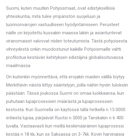
Suomi, kuten muutkin Pohjoismaat, ovat edistyksellisiä
yhteiskuntia, mitä tulee ympäristön suojeluun ja
luonnonvarojen vastuulliseen hyödyntämiseen. Perusteet
näille on kirjoitettu kussakin maassa lakiin ja asiantuntevat
viranomaiset valvovat niiden toteutumista. Tästä pohjoisesta
vihreydestä onkin muodostunut kaikille Pohjoismaille valtti
profiloitua kestävän kehityksen edistäjinä globalisoituvassa
maailmassa.
On kuitenkin myönnettävä, että erojakin maiden välillä löytyy.
Merkittävin näistä liittyy sääntelyyn, joilla näihin hyviin tuloksiin
päästään. Tässä joukossa Suomi on omaa luokkaansa, kun
puhutaan lupaprosessien määrästä ja lupaprosessien
kestosta. Kun Suomella on käytössä tällä hetkellä n 15 0000
erilaista lupaa, pärjäävät Ruotsi n 5000 ja Tanskakin n 6 400
luvalla. Vastaavasti kun meillä keskimääräinen lupaprosessi
kestää n 18 kk, kun se Saksassa on 3-7kk. Kovin harvinaisia