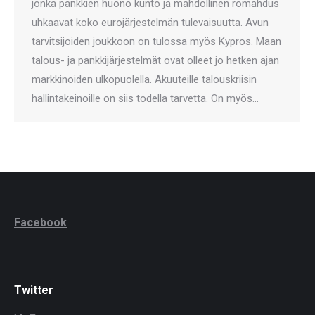
jonka pankkien huono kunto ja mahdollinen romahdus
uhkaavat koko eurojärjestelmän tulevaisuutta. Avun
tarvitsijoiden joukkoon on tulossa myös Kypros. Maan
talous- ja pankkijärjestelmät ovat olleet jo hetken ajan
markkinoiden ulkopuolella. Akuuteille talouskriisin
hallintakeinoille on siis todella tarvetta. On myös…
Facebook
Twitter