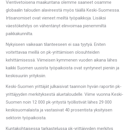
Vientivetoisena maakuntana olemme saaneet osamme
globaalin talouden alavireestä myös täällä Keski-Suomessa.
Irtisanomiset ovat vieneet meiltä työpaikkoja. Lisäksi
väestökehitys on vähentänyt elinvoimaa pienemmiltä
paikkakunnilta.
Nykyiseen vaikeaan tilanteeseen ei saa tyytyä. Eniten
voitettavaa meillä on pk-yrittämisen olosuhteiden
kehittämisessä. Viimeisen kymmenen vuoden aikana lähes
kaikki Suomen uusista työpaikoista ovat syntyneet pieniin ja
keskisuuriin yrityksiin.
Keski-Suomen yrittäjät julkaisivat taannoin hyvän raportin pk-
yrittäjyyden merkityksestä aluetaloudelle. Viime vuonna Keski-
Suomen noin 12 000 pk-yritystä työllistivät lähes 29 000
keskisuomalaista ja vastasivat 40 prosentista yksityisen
sektorin työpaikoista.
Kuntakohtaisessa tarkastelussa pk-yrittäjyyden merkitys