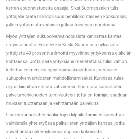
kerran epäonnistuneita osaajia. Siksi Suomessakin tulisi
yrittäjälle taata mahdollisuus henkilökohtaiseen konkurssiin,
jolloin yrittämistä voitaisiin jatkaa toisessa muodossa.
Myös yrittäjien sukupolvenvaihdoksista kannattaa kantaa
erityistä huolta. Esimerkiksi Keski-Suomessa nykyisistä
yrittäjistä 43 prosenttia ilmoitti myyvänsä yrityksensä eläkeiän
koittaessa. Jotta näitä yrityksiä ei menetettäisi, tulisi valtion
kehittää esimerkiksi oppisopimuskoulutusta joustavien
sukupolvenvaihdosten mahdollistamiseksi. Kunnissa tulee
myös kiinnittää entistä vahvemmin huomiota kunnallisten
palvelumarkkinoiden toimivuuteen, jotta eri toimijat saadaan
mukaan tuottamaan ja kehittämään palveluita.
Lisäksi kunnallisten hankintojen kilpailuttaminen kannattaa
valmistella yhteistyössä paikallisten yrittäjien kanssa, jotka
voivat antaa näkemyksensä sopivan kokoisista