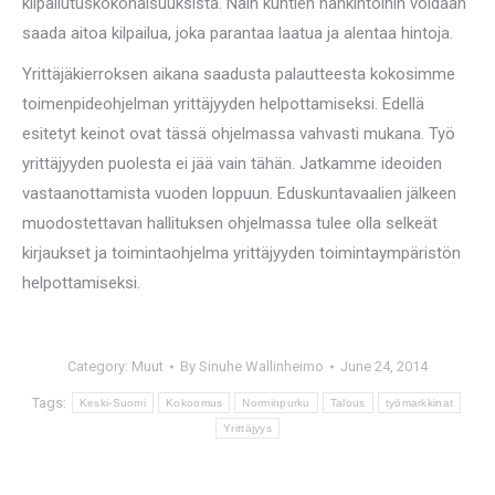
kilpailutuskokonaisuuksista. Näin kuntien hankintoihin voidaan
saada aitoa kilpailua, joka parantaa laatua ja alentaa hintoja.
Yrittäjäkierroksen aikana saadusta palautteesta kokosimme
toimenpideohjelman yrittäjyyden helpottamiseksi. Edellä
esitetyt keinot ovat tässä ohjelmassa vahvasti mukana. Työ
yrittäjyyden puolesta ei jää vain tähän. Jatkamme ideoiden
vastaanottamista vuoden loppuun. Eduskuntavaalien jälkeen
muodostettavan hallituksen ohjelmassa tulee olla selkeät
kirjaukset ja toimintaohjelma yrittäjyyden toimintaympäristön
helpottamiseksi.
Category:
Muut
By
Sinuhe Wallinheimo
June 24, 2014
Tags:
Keski-Suomi
Kokoomus
Norminpurku
Talous
työmarkkinat
Yrittäjyys