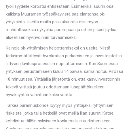
työllisyydelle korostui entisestään. Esimerkiksi suurin osa
kaikista Muuramen työssäkäyvistä saa elantonsa pk-
yrityksistä. Useilla muilla paikkakunnilla olisi myös
mahdollisuuksia nykytilaa parempaan ja siihen pitäisi pyrkiä
alueellisen hyvinvoinnin turvaamiseksi.
Keinoja pk-yrittämisen helpottamiseksi on useita. Niistä
tärkeimmät liittyvät byrokratian purkamiseen ja investointeihin
liittyvien luvitusprosessien nopeuttamiseen. Kun Suomessa
yrityksen perustamiseen kuluu 14 päivää, sama hoituu Virossa
18 minuutissa. Yhtälailla järjetöntä on, että kasvuinvestoinnin
tekevä yrittäjä joutuu odottamaan lupapäätökselleen
hyväksyntää vähintään kaksi vuotta.
Tärkeä parannuskohde löytyy myös yrittäjäksi ryhtymisen
riskeistä, jotka tällä hetkellä ovat meillä liian suuret. Katse
kohdistuu tällöin nykyiseen konkurssilain uudistamiseen.
Konkurssien seurauksena meiltä poistuu rivistä kokonaan