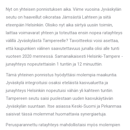
Nyt on yhteisen ponnistuksen aika. Viime vuosina Jyväskylän
seutu on haaveillut oikorataa Jämsästä Lahteen ja siitä
eteenpäin Helsinkiin. Olisiko nyt aika siirtyä uusiin toimiin,
laittaa voimavarat yhteen ja toteuttaa ensin nopea ratayhteys
välillä Jyväskylästä Tampereelle? Tavoitteeksi voisi asettaa,
että kaupunkien välinen saavutettavuus junalla olisi alle tunti
vuoteen 2020 mennessä. Samanaikaisesti Helsinki-Tampere -
junayhteys nopeutettaisiin 1 tuntiin ja 12 minuuttiin.
Tämä yhteinen ponnistus hyödyttäisi molempia maakuntia.
Jyväskylä integroituisi osaksi eteläistä kasvualuetta ja
junayhteys Helsinkiin nopeutuisi vähän yli kahteen tuntiin.
Tampereen seutu saisi puolestaan uuden kasvukäytävän
Jyväskylän suuntaan. Itse asiassa Keski-Suomi ja Pirkanmaa
saisivat tässä molemmat huomattavia synergiaetuja.
Perusparannettu ratayhteys mahdollistaisi myös molempien