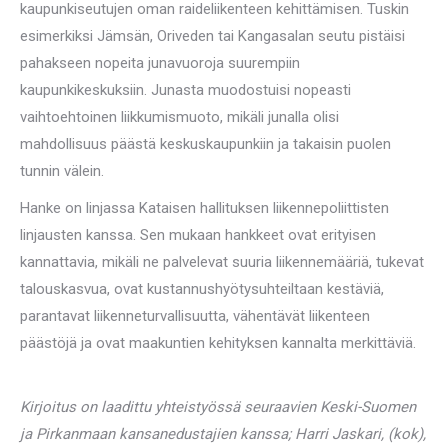
kaupunkiseutujen oman raideliikenteen kehittämisen. Tuskin
esimerkiksi Jämsän, Oriveden tai Kangasalan seutu pistäisi
pahakseen nopeita junavuoroja suurempiin
kaupunkikeskuksiin. Junasta muodostuisi nopeasti
vaihtoehtoinen liikkumismuoto, mikäli junalla olisi
mahdollisuus päästä keskuskaupunkiin ja takaisin puolen
tunnin välein.
Hanke on linjassa Kataisen hallituksen liikennepoliittisten
linjausten kanssa. Sen mukaan hankkeet ovat erityisen
kannattavia, mikäli ne palvelevat suuria liikennemääriä, tukevat
talouskasvua, ovat kustannushyötysuhteiltaan kestäviä,
parantavat liikenneturvallisuutta, vähentävät liikenteen
päästöjä ja ovat maakuntien kehityksen kannalta merkittäviä.
Kirjoitus on laadittu yhteistyössä seuraavien Keski-Suomen
ja Pirkanmaan kansanedustajien kanssa; Harri Jaskari, (kok),