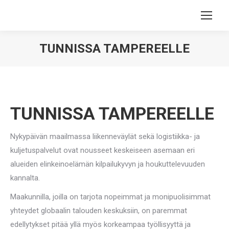
TUNNISSA TAMPEREELLE
You are here:
TUNNISSA TAMPEREELLE
Nykypäivän maailmassa liikenneväylät sekä logistiikka- ja
kuljetuspalvelut ovat nousseet keskeiseen asemaan eri
alueiden elinkeinoelämän kilpailukyvyn ja houkuttelevuuden
kannalta.
Maakunnilla, joilla on tarjota nopeimmat ja monipuolisimmat
yhteydet globaalin talouden keskuksiin, on paremmat
edellytykset pitää yllä myös korkeampaa työllisyyttä ja