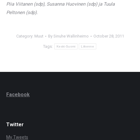
Piia Viitanen (sdp), Susanna Huovinen (sdp) ja Tuula
Peltonen (sdp).
Category:
Muut
By
Sinuhe Wallinheimo
October 28, 2011
Tags:
Keski-Suomi
Liikenne
Facebook
Twitter
My Tweets