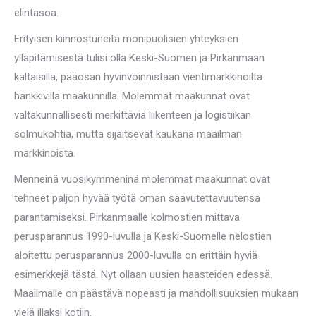
elintasoa.
Erityisen kiinnostuneita monipuolisien yhteyksien
ylläpitämisestä tulisi olla Keski-Suomen ja Pirkanmaan
kaltaisilla, pääosan hyvinvoinnistaan vientimarkkinoilta
hankkivilla maakunnilla. Molemmat maakunnat ovat
valtakunnallisesti merkittäviä liikenteen ja logistiikan
solmukohtia, mutta sijaitsevat kaukana maailman
markkinoista.
Menneinä vuosikymmeninä molemmat maakunnat ovat
tehneet paljon hyvää työtä oman saavutettavuutensa
parantamiseksi. Pirkanmaalle kolmostien mittava
perusparannus 1990-luvulla ja Keski-Suomelle nelostien
aloitettu perusparannus 2000-luvulla on erittäin hyviä
esimerkkejä tästä. Nyt ollaan uusien haasteiden edessä.
Maailmalle on päästävä nopeasti ja mahdollisuuksien mukaan
vielä illaksi kotiin.