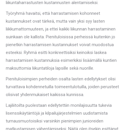
liikuntaharrastusten kustannusten alentamiseksi.
Työryhmä havaitsi, että harrastamisen kohonneet
kustannukset ovat tärkeä, mutta vain yksi syy lasten
liikkumattomuuteen, ja ettei kaikki liikunnan harrastaminen
suinkaan ole kallista. Pienituloisissa perheissä kuitenkin jo
pienetkin harrastamisen kustannukset voivat muodostua
esteeksi. Ryhmä esitti konkreettisiksi keinoiksi laskea
harrastamisen kustannuksia esimerkiksi lisäämällä kuntien
maksuttomia liikuntatiloja lapsille sekä nuorille.
Pienituloisimpien perheiden osalta lasten edellytykset olisi
turvattava kohdennetuilla toimeentulotuilla, joiden perusteet
olisivat yhdenmukaiset kaikissa kunnissa.
Lajiliitoilta puolestaan edellytettiin monilajisuutta tukevia
lisenssikäytäntöjä ja kilpailujärjestelmien uudistamista
turnausmuotoisiksi varsinkin pienimpien junioreiden
matkustamisen vähentämiseksi. Näitä olen itsekin esittänyt