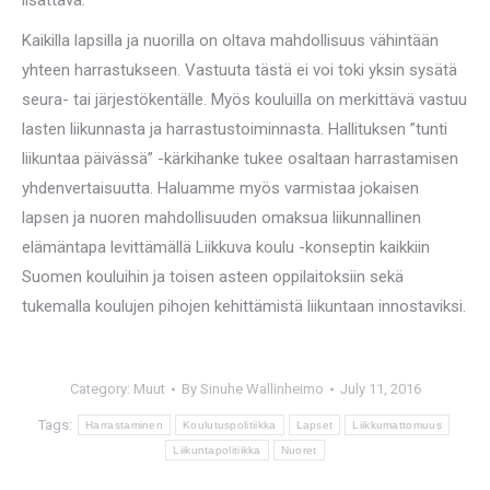
lisättävä.
Kaikilla lapsilla ja nuorilla on oltava mahdollisuus vähintään
yhteen harrastukseen. Vastuuta tästä ei voi toki yksin sysätä
seura- tai järjestökentälle. Myös kouluilla on merkittävä vastuu
lasten liikunnasta ja harrastustoiminnasta. Hallituksen ”tunti
liikuntaa päivässä” -kärkihanke tukee osaltaan harrastamisen
yhdenvertaisuutta. Haluamme myös varmistaa jokaisen
lapsen ja nuoren mahdollisuuden omaksua liikunnallinen
elämäntapa levittämällä Liikkuva koulu -konseptin kaikkiin
Suomen kouluihin ja toisen asteen oppilaitoksiin sekä
tukemalla koulujen pihojen kehittämistä liikuntaan innostaviksi.
Category:
Muut
By
Sinuhe Wallinheimo
July 11, 2016
Tags:
Harrastaminen
Koulutuspolitiikka
Lapset
Liikkumattomuus
Liikuntapolitiikka
Nuoret