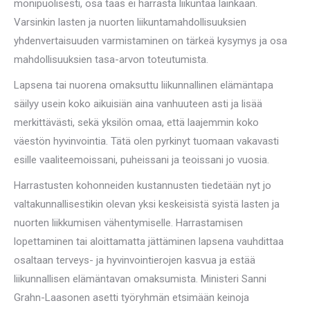
monipuolisesti, osa taas ei harrasta liikuntaa lainkaan.
Varsinkin lasten ja nuorten liikuntamahdollisuuksien
yhdenvertaisuuden varmistaminen on tärkeä kysymys ja osa
mahdollisuuksien tasa-arvon toteutumista.
Lapsena tai nuorena omaksuttu liikunnallinen elämäntapa
säilyy usein koko aikuisiän aina vanhuuteen asti ja lisää
merkittävästi, sekä yksilön omaa, että laajemmin koko
väestön hyvinvointia. Tätä olen pyrkinyt tuomaan vakavasti
esille vaaliteemoissani, puheissani ja teoissani jo vuosia.
Harrastusten kohonneiden kustannusten tiedetään nyt jo
valtakunnallisestikin olevan yksi keskeisistä syistä lasten ja
nuorten liikkumisen vähentymiselle. Harrastamisen
lopettaminen tai aloittamatta jättäminen lapsena vauhdittaa
osaltaan terveys- ja hyvinvointierojen kasvua ja estää
liikunnallisen elämäntavan omaksumista. Ministeri Sanni
Grahn-Laasonen asetti työryhmän etsimään keinoja