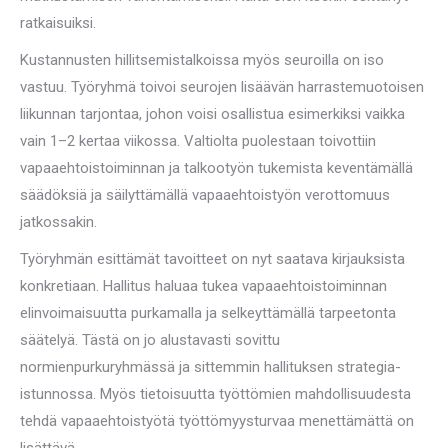
ratkaisuiksi.
Kustannusten hillitsemistalkoissa myös seuroilla on iso
vastuu. Työryhmä toivoi seurojen lisäävän harrastemuotoisen
liikunnan tarjontaa, johon voisi osallistua esimerkiksi vaikka
vain 1–2 kertaa viikossa. Valtiolta puolestaan toivottiin
vapaaehtoistoiminnan ja talkootyön tukemista keventämällä
säädöksiä ja säilyttämällä vapaaehtoistyön verottomuus
jatkossakin.
Työryhmän esittämät tavoitteet on nyt saatava kirjauksista
konkretiaan. Hallitus haluaa tukea vapaaehtoistoiminnan
elinvoimaisuutta purkamalla ja selkeyttämällä tarpeetonta
säätelyä. Tästä on jo alustavasti sovittu
normienpurkuryhmässä ja sittemmin hallituksen strategia-
istunnossa. Myös tietoisuutta työttömien mahdollisuudesta
tehdä vapaaehtoistyötä työttömyysturvaa menettämättä on