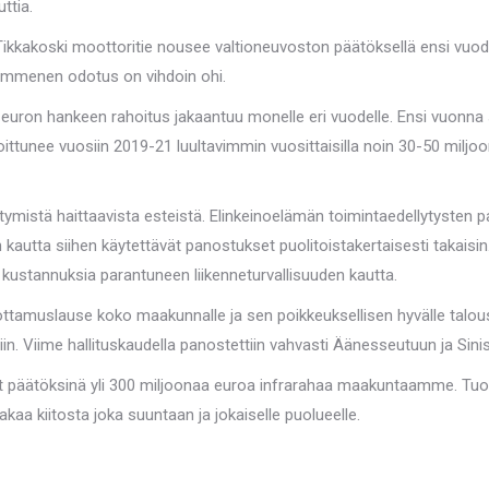
ttia.
ri-Tikkakoski moottoritie nousee valtioneuvoston päätöksellä ensi vu
ymmenen odotus on vihdoin ohi.
uron hankeen rahoitus jakaantuu monelle eri vuodelle. Ensi vuonna
ttunee vuosiin 2019-21 luultavimmin vuosittaisilla noin 30-50 miljoon
ymistä haittaavista esteistä. Elinkeinoelämän toimintaedellytysten 
en kautta siihen käytettävät panostukset puolitoistakertaisesti takai
kustannuksia parantuneen liikenneturvallisuuden kautta.
ttamuslause koko maakunnalle ja sen poikkeuksellisen hyvälle talou
ksiin. Viime hallituskaudella panostettiin vahvasti Äänesseutuun ja Sin
t päätöksinä yli 300 miljoonaa euroa infrarahaa maakuntaamme. Tuo on
aa kiitosta joka suuntaan ja jokaiselle puolueelle.