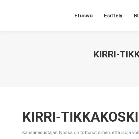
Etusivu
Esittely
Bl
KIRRI-TIK
KIRRI-TIKKAKOSK
Kansanedustajan työssä on tottunut siihen, että isoja voit