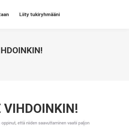
taan
Liity tukiryhmääni
IHDOINKIN!
E VIHDOINKIN!
 oppinut, että niiden saavuttaminen vaatii paljon