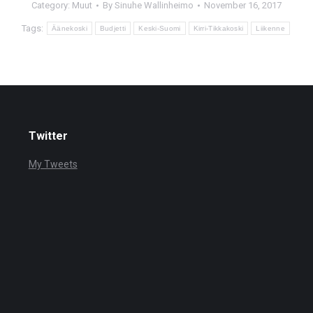
Category:
Muut
By
Sinuhe Wallinheimo
November 16, 2017
Tags:
Äänekoski
Budjetti
Keski-Suomi
Kirri-Tikkakoski
Liikenne
Twitter
My Tweets