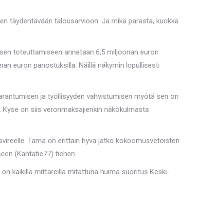
oden täydentävään talousarvioon. Ja mikä parasta, kuokka
 sen toteuttamiseen annetaan 6,5 miljoonan euron
an euron panostuksilla. Näillä näkymin lopullisesti
parantumisen ja työllisyyden vahvistumisen myötä sen on
sin. Kyse on siis veronmaksajienkin näkökulmasta
svireelle. Tämä on erittäin hyvä jatko kokoomusvetoisten
iseen (Kantatie77) tiehen.
 kaikilla mittareilla mitattuna huima suoritus Keski-