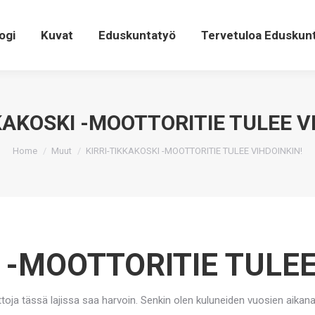
ogi
Kuvat
Eduskuntatyö
Tervetuloa Eduskun
KAKOSKI -MOOTTORITIE TULEE V
You are here:
Home
Muut
KIRRI-TIKKAKOSKI -MOOTTORITIE TULEE VIHDOINKIN!
I -MOOTTORITIE TULE
toja tässä lajissa saa harvoin. Senkin olen kuluneiden vuosien aikana