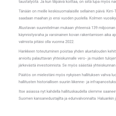
taustatyötä. Ja kun tilipäivä koittaa, on siitä lupa myös nau
Tänään on meille keskisuomalaisille sellainen päivä. Kir
saadaan maahan jo ensi vuoden puolella. Kolmen vuosik
Alustavan suunnitelman mukaan yhteensä 139 miljoonan e
käynnistysraha ja varsinainen kovan rakentamisen aika ajoi
valmista pitäisi olla vuonna 2022.
Hankkeen toteutuminen poistaa yhden aluetalouden kehitt
arvioitu palauttavan yhteiskunnalle vero- ja muiden tuloj
järkevästä investoinnista. Se myös säästää yhteiskunnan 
Päätös on mielestäni myös nykyisen hallituksen vahva luo
hallitusten historiallisen suuriin liikenne- ja infrapanostu
Itse asiassa nyt kahdella hallituskaudella olemme saanee
Suomen kansanedustajilta ja edunvalvonnalta. Haluankin jak