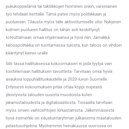
pukukoppielämä tai taktiikkojen hiominen onkin, varsinainen
työ tehdään kentällä. Tämä pätee myös politiikkaan ja
puolueisiin. Tilausta myös tälle aktivoitumiselle olisi. Nykyinen
kolmen puolueen hallitus on tähän asti keskittynyt
toteuttamaan omaa ohjelmaansa ja hyvä niin. Jämäkkä
talouspolitiikka on tuottamassa tulosta, kun talous on vihdoin
kääntynyt kasvu-uralle.
Silti tässä hallituksessa kokoomuksen ei pidä tyytyä vain
toistelemaan hallituksen tavoitteita. Tarvitaan omia hyviä
avauksia loppuhallituskaudelle ja 2020-luvun Suomelle.
Erityisesti kokoomuksen pitää ottaa koppi nopeasti
yleistyvistä talouden uusista muodoista kuten
jakamistaloudesta ja digitalisaatiosta. Toisaalta tarvitaan
myös omien vaihtoehtojen kirkastamista. Jälkimmäisestä
hyvä esimerkki on eduskuntaryhmän julkaisema maatalouden
pelastusohjelma. Myöhemmin heinäkuussa vuorossa on