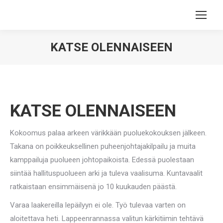
KATSE OLENNAISEEN
You are here:
KATSE OLENNAISEEN
Kokoomus palaa arkeen värikkään puoluekokouksen jälkeen.
Takana on poikkeuksellinen puheenjohtajakilpailu ja muita
kamppailuja puolueen johtopaikoista. Edessä puolestaan
siintää hallituspuolueen arki ja tuleva vaalisuma. Kuntavaalit
ratkaistaan ensimmäisenä jo 10 kuukauden päästä.
Varaa laakereilla lepäilyyn ei ole. Työ tulevaa varten on
aloitettava heti. Lappeenrannassa valitun kärkitiimin tehtävä