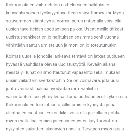
Kokoomuksen vaihtoehdon esitteleminen hallituksen
kunnianhimoisen työllisyystavoitteen saavuttamiseksi. Myös
sujuvamman sääntelyn ja normin purun rintamalla voisi olla
uusien tavoitteiden asettamisen paikka. Useat meille tärkeät
uudistushankkeet on jo hallituksen ensimmäisenä vuonna
vähintään saatu valmisteluun ja moni on jo toteutunutkin.
Kolmas uudelle johdolle lankeava tehtävä on jatkaa puolueen
hyvässä vauhdissa olevaa uudistustyötä. Kevään aikana
meistä yli tuhat on ilmoittautunut vapaaehtoiseksi mukaan
uusiin vaikuttamisverkostoihin. Se on voimavara, jota uusi
johto varmasti haluaa hyödyntää mm. vaaleihin
valmistautumisen yhteydessä. Tämä uudistus ei silti yksin riitä.
Kokoomuksen toimintaan osallistumisen kynnystä pitää
alentaa entisestään. Esimerkiksi voisi olla paikallaan pohtia
myös meillä laajempien jäsenäänestysten käyttöönottoa
nykyisten vaikuttamiskanavien rinnalla. Tarvitaan myös uusia