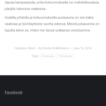
tapoja kampanjoida, jotta kokoomuksella on mahdollisuuksia
pärjätä tulevissa vaaleissa.
Uudella johdolla ja kokoomuksella puolueena on siis kaksi
vaativaa ja työntäyteistä vuotta edessä. Meistä jokaisesta on
lopulta kiinni se, miten me tässä urakassa onnistumme.
Category:
Muut
By
Sinuhe Wallinheimo
June 16, 2016
Tags:
Kokoomus
Tulevaisuus
Facebook