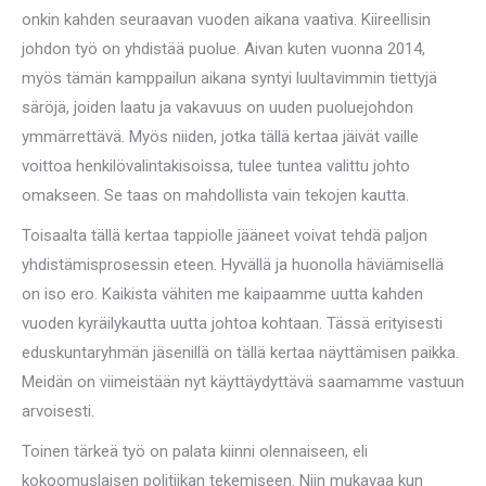
onkin kahden seuraavan vuoden aikana vaativa. Kiireellisin
johdon työ on yhdistää puolue. Aivan kuten vuonna 2014,
myös tämän kamppailun aikana syntyi luultavimmin tiettyjä
säröjä, joiden laatu ja vakavuus on uuden puoluejohdon
ymmärrettävä. Myös niiden, jotka tällä kertaa jäivät vaille
voittoa henkilövalintakisoissa, tulee tuntea valittu johto
omakseen. Se taas on mahdollista vain tekojen kautta.
Toisaalta tällä kertaa tappiolle jääneet voivat tehdä paljon
yhdistämisprosessin eteen. Hyvällä ja huonolla häviämisellä
on iso ero. Kaikista vähiten me kaipaamme uutta kahden
vuoden kyräilykautta uutta johtoa kohtaan. Tässä erityisesti
eduskuntaryhmän jäsenillä on tällä kertaa näyttämisen paikka.
Meidän on viimeistään nyt käyttäydyttävä saamamme vastuun
arvoisesti.
Toinen tärkeä työ on palata kiinni olennaiseen, eli
kokoomuslaisen politiikan tekemiseen. Niin mukavaa kun