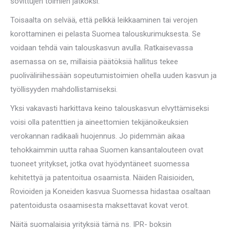
sovittujen toimien jatkoksi.
Toisaalta on selvää, että pelkkä leikkaaminen tai verojen
korottaminen ei pelasta Suomea talouskurimuksesta. Se
voidaan tehdä vain talouskasvun avulla. Ratkaisevassa
asemassa on se, millaisia päätöksiä hallitus tekee
puoliväliriihessään sopeutumistoimien ohella uuden kasvun ja
työllisyyden mahdollistamiseksi.
Yksi vakavasti harkittava keino talouskasvun elvyttämiseksi
voisi olla patenttien ja aineettomien tekijänoikeuksien
verokannan radikaali huojennus. Jo pidemmän aikaa
tehokkaimmin uutta rahaa Suomen kansantalouteen ovat
tuoneet yritykset, jotka ovat hyödyntäneet suomessa
kehitettyä ja patentoitua osaamista. Näiden Raisioiden,
Rovioiden ja Koneiden kasvua Suomessa hidastaa osaltaan
patentoidusta osaamisesta maksettavat kovat verot.
Näitä suomalaisia yrityksiä tämä ns. IPR- boksin