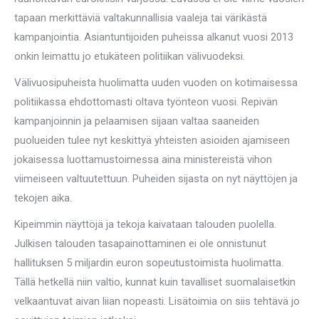
tapaan merkittäviä valtakunnallisia vaaleja tai värikästä
kampanjointia. Asiantuntijoiden puheissa alkanut vuosi 2013
onkin leimattu jo etukäteen politiikan välivuodeksi.
Välivuosipuheista huolimatta uuden vuoden on kotimaisessa
politiikassa ehdottomasti oltava työnteon vuosi. Repivän
kampanjoinnin ja pelaamisen sijaan valtaa saaneiden
puolueiden tulee nyt keskittyä yhteisten asioiden ajamiseen
jokaisessa luottamustoimessa aina ministereistä vihon
viimeiseen valtuutettuun. Puheiden sijasta on nyt näyttöjen ja
tekojen aika.
Kipeimmin näyttöjä ja tekoja kaivataan talouden puolella.
Julkisen talouden tasapainottaminen ei ole onnistunut
hallituksen 5 miljardin euron sopeutustoimista huolimatta.
Tällä hetkellä niin valtio, kunnat kuin tavalliset suomalaisetkin
velkaantuvat aivan liian nopeasti. Lisätoimia on siis tehtävä jo