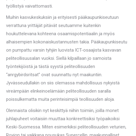
työllistyä vaivattomasti.
Muihin kasvukeskuksiin ja erityisesti pääkaupunkiseutuun
verrattuna yrittäjät pitävät seutuamme kuitenkin
houkuttelevana kohteena osaamispotentiaalin ja myös
alhaisempien kokonaiskustannusten takia. Pääkaupunkiseutu
on pumpattu varsin tyhjiin luovista ICT-osaajista kasvavan
peliteollisuusalan vuoksi. Siellä kilpaillaan jo samoista
työntekijöistä ja tästä syystä peliteollisuuden
“anrgybirdsritsat” ovat suunnattu nyt maakuntiin.
Jyvässeudullakin on siis olemassa mahdollisuus nykyistä
vireämpään elinkeinoelämään peliteollisuuden saralla
poissulkematta muita perinteisimpiä teollisuuden aloja.
Olennaista olisikin nyt keskittyä niihin toimiin, joilla monet
juhlapuheet voitaisiin muuttaa konkreettisiksi työpaikoiksi
Keski-Suomessa. Miten esimerkiksi peliteollisuuden veturien,
Rovion tai vaikkapa nousukas Supercellin, maakunnalliset