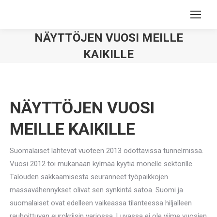
NÄYTTÖJEN VUOSI MEILLE
KAIKILLE
You are here:
NÄYTTÖJEN VUOSI
MEILLE KAIKILLE
Suomalaiset lähtevät vuoteen 2013 odottavissa tunnelmissa.
Vuosi 2012 toi mukanaan kylmää kyytiä monelle sektorille.
Talouden sakkaamisesta seuranneet työpaikkojen
massavähennykset olivat sen synkintä satoa. Suomi ja
suomalaiset ovat edelleen vaikeassa tilanteessa hiljalleen
rauhoittuvan eurokriisin varjossa. Luvassa ei ole viime vuosien