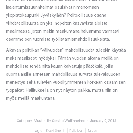
laajentumissuunnitelmat osuisivat nimenomaan
yliopistokaupunki Jyväskylään? Peliteollisuus osana
viihdeteollisuutta on yksi nopeiten kasvavista aloista
maailmassa, joten mekin maakuntana haluamme varmasti
osamme sen tuomista työllistämismahdollisuuksista.
Alkavan politiikan ”välivuoden” mahdollisuudet tuleekin käyttää
maksimaalisesti hyödyksi. Tämän vuoden aikana meillä on
mahdollista tehdä niitä kauan kaivattuja päätöksiä, joilla
suomalaisille annetaan mahdollisuus turvata tulevaisuuden
menestys sekä tulevien vuosikymmenten korkean osaamisen
työpaikat. Hallituksella on nyt näytön paikka, mutta niin on
myös meillä maakuntana.
Category:
Muut
By
Sinuhe Wallinheimo
January 9, 2013
Tags:
Keski-Suomi
Politiikka
Talous