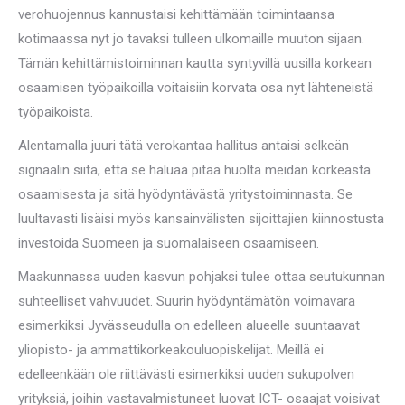
verohuojennus kannustaisi kehittämään toimintaansa
kotimaassa nyt jo tavaksi tulleen ulkomaille muuton sijaan.
Tämän kehittämistoiminnan kautta syntyvillä uusilla korkean
osaamisen työpaikoilla voitaisiin korvata osa nyt lähteneistä
työpaikoista.
Alentamalla juuri tätä verokantaa hallitus antaisi selkeän
signaalin siitä, että se haluaa pitää huolta meidän korkeasta
osaamisesta ja sitä hyödyntävästä yritystoiminnasta. Se
luultavasti lisäisi myös kansainvälisten sijoittajien kiinnostusta
investoida Suomeen ja suomalaiseen osaamiseen.
Maakunnassa uuden kasvun pohjaksi tulee ottaa seutukunnan
suhteelliset vahvuudet. Suurin hyödyntämätön voimavara
esimerkiksi Jyvässeudulla on edelleen alueelle suuntaavat
yliopisto- ja ammattikorkeakouluopiskelijat. Meillä ei
edelleenkään ole riittävästi esimerkiksi uuden sukupolven
yrityksiä, joihin vastavalmistuneet luovat ICT- osaajat voisivat