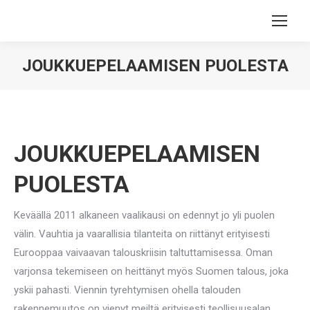
JOUKKUEPELAAMISEN PUOLESTA
You are here:
JOUKKUEPELAAMISEN
PUOLESTA
Keväällä 2011 alkaneen vaalikausi on edennyt jo yli puolen
välin. Vauhtia ja vaarallisia tilanteita on riittänyt erityisesti
Eurooppaa vaivaavan talouskriisin taltuttamisessa. Oman
varjonsa tekemiseen on heittänyt myös Suomen talous, joka
yskii pahasti. Viennin tyrehtymisen ohella talouden
rakennemuutos on vienyt meiltä erityisesti teollisuusalan