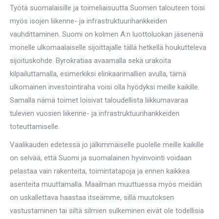
Työtä suomalaisille ja toimeliaisuutta Suomen talouteen toisi
myös isojen liikenne- ja infrastruktuurihankkeiden
vauhdittaminen. Suomi on kolmen A:n luottoluokan jäsenenä
monelle ulkomaalaiselle sijoittajalle tällä hetkellä houkutteleva
sijoituskohde. Byrokratiaa avaamalla sekä urakoita
kilpailuttamalla, esimerkiksi elinkaarimallien avulla, tämä
ulkomainen investointiraha voisi olla hyödyksi meille kaikille.
Samalla nämä toimet loisivat taloudellista liikkumavaraa
tulevien vuosien liikenne- ja infrastruktuurihankkeiden
toteuttamiselle.
Vaalikauden edetessä jo jälkimmäiselle puolelle meille kaikille
on selvää, että Suomi ja suomalainen hyvinvointi voidaan
pelastaa vain rakenteita, toimintatapoja ja ennen kaikkea
asenteita muuttamalla. Maailman muuttuessa myös meidän
on uskallettava haastaa itseämme, sillä muutoksen
vastustaminen tai siltä silmien sulkeminen eivät ole todellisia