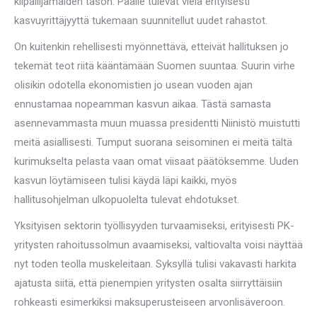
kilpailijamaiden tason. Päälle tulevat vielä erityisesti
kasvuyrittäjyyttä tukemaan suunnitellut uudet rahastot.
On kuitenkin rehellisesti myönnettävä, etteivät hallituksen jo
tekemät teot riitä kääntämään Suomen suuntaa. Suurin virhe
olisikin odotella ekonomistien jo usean vuoden ajan
ennustamaa nopeamman kasvun aikaa. Tästä samasta
asennevammasta muun muassa presidentti Niinistö muistutti
meitä asiallisesti. Tumput suorana seisominen ei meitä tältä
kurimukselta pelasta vaan omat viisaat päätöksemme. Uuden
kasvun löytämiseen tulisi käydä läpi kaikki, myös
hallitusohjelman ulkopuolelta tulevat ehdotukset.
Yksityisen sektorin työllisyyden turvaamiseksi, erityisesti PK-
yritysten rahoitussolmun avaamiseksi, valtiovalta voisi näyttää
nyt toden teolla muskeleitaan. Syksyllä tulisi vakavasti harkita
ajatusta siitä, että pienempien yritysten osalta siirryttäisiin
rohkeasti esimerkiksi maksuperusteiseen arvonlisäveroon.