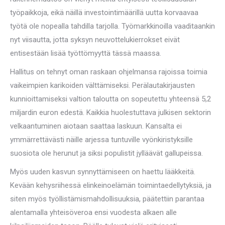
työpaikkoja, eikä näillä investointimäärillä uutta korvaavaa
työtä ole nopealla tahdilla tarjolla. Työmarkkinoilla vaaditaankin
nyt viisautta, jotta syksyn neuvottelukierrokset eivät
entisestään lisää työttömyyttä tässä maassa.
Hallitus on tehnyt oman raskaan ohjelmansa rajoissa toimia
vaikeimpien karikoiden välttämiseksi. Perälautakirjausten
kunnioittamiseksi valtion taloutta on sopeutettu yhteensä 5,2
miljardin euron edestä. Kaikkia huolestuttava julkisen sektorin
velkaantuminen aiotaan saattaa laskuun. Kansalta ei
ymmärrettävästi näille arjessa tuntuville vyönkiristyksille
suosiota ole herunut ja siksi populistit jylläävät gallupeissa.
Myös uuden kasvun synnyttämiseen on haettu lääkkeitä.
Kevään kehysriihessä elinkeinoelämän toimintaedellytyksiä, ja
siten myös työllistämismahdollisuuksia, päätettiin parantaa
alentamalla yhteisöveroa ensi vuodesta alkaen alle