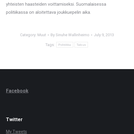
yhteisten haasteiden voittamiseksi. Suomalaisessa
politiikassa on aloitettava joukkuepelin aika.
Category:
Muut
By
Sinuhe Wallinheimo
July 9, 2013
Tags:
Politiikka
Talous
Facebook
Twitter
My Tweets