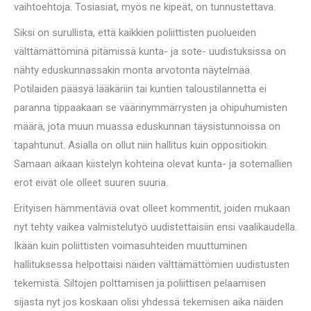
vaihtoehtoja. Tosiasiat, myös ne kipeät, on tunnustettava.
Siksi on surullista, että kaikkien poliittisten puolueiden
välttämättöminä pitämissä kunta- ja sote- uudistuksissa on
nähty eduskunnassakin monta arvotonta näytelmää.
Potilaiden pääsyä lääkäriin tai kuntien taloustilannetta ei
paranna tippaakaan se väärinymmärrysten ja ohipuhumisten
määrä, jota muun muassa eduskunnan täysistunnoissa on
tapahtunut. Asialla on ollut niin hallitus kuin oppositiokin.
Samaan aikaan kiistelyn kohteina olevat kunta- ja sotemallien
erot eivät ole olleet suuren suuria.
Erityisen hämmentäviä ovat olleet kommentit, joiden mukaan
nyt tehty vaikea valmistelutyö uudistettaisiin ensi vaalikaudella.
Ikään kuin poliittisten voimasuhteiden muuttuminen
hallituksessa helpottaisi näiden välttämättömien uudistusten
tekemistä. Siltojen polttamisen ja poliittisen pelaamisen
sijasta nyt jos koskaan olisi yhdessä tekemisen aika näiden