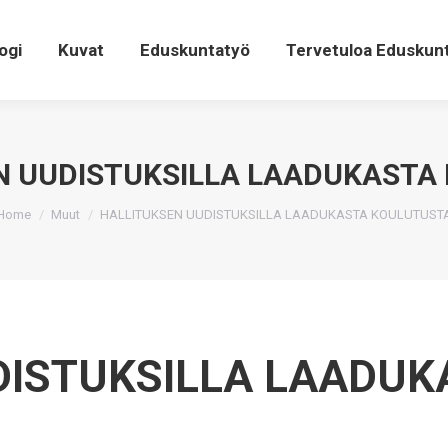
ogi
Kuvat
Eduskuntatyö
Tervetuloa Eduskun
N UUDISTUKSILLA LAADUKASTA
You are here:
Home
Muut
HALLITUKSEN UUDISTUKSILLA LAADUKASTA KOULUTUST
DISTUKSILLA LAADUK