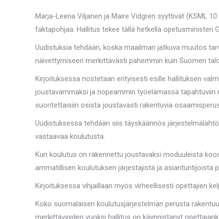
Marja-Leena Viljanen ja Maire Vidgren syyttivät (KSML 10.
faktapohjaa. Hallitus tekee tällä hetkellä opetusministe
Uudistuksia tehdään, koska maailman jatkuva muutos tarvit
näivettymiseen merkittävästi pahemmin kuin Suomen taloud
Kirjoituksessa nostetaan erityisesti esille hallituksen v
joustavammaksi ja nopeammin työelämässä tapahtuviin muut
suoritettaisiin osista joustavasti rakentuvia osaamisperust
Uudistuksessa tehdään siis täyskäännös järjestelmälähtöisy
vastaavaa koulutusta.
Kun koulutus on rakennettu joustavaksi moduuleista ko
ammatillisen koulutuksen järjestäjistä ja asiantuntijoista p
Kirjoituksessa vihjaillaan myös virheellisesti opettajien
Koko suomalaisen koulutusjärjestelmän perusta rakentuu 
merkittävyyden vuoksi hallitus on käynnistänyt opettajan