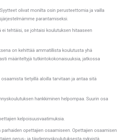
yytteet olivat monilta osin perusteettomia ja vailla
tusjärjestelmämme parantamiseksi.
i tehtäisi, se johtaisi koulutuksen hitaaseen
uksena on kehittää ammatillista koulutusta yhä
sti määriteltyjä tutkintokokonaisuuksia, jatkossa
amista tietyillä aloilla tarvitaan ja antaa sitä
ennyskoulutuksen hankkiminen helpompaa. Suurin osa
pettajien kelpoisuusvaatimuksia.
n parhaiden opettajien osaamiseen. Opettajien osaamisen
tajien perus- ja täydennyskoulutuksesta nykyistä