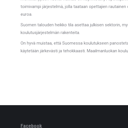
toimivampi järjestelmä, jolla taataan opettajien rautain
euroa.
Suomen talouden heikko tila asettaa julkisen sektorin, my
koulutusjärjestelmän rakenteita.
On hyvä muistaa, että Suomessa koulutukseen panostetaan 
käytetään järkevästi ja tehokkaasti. Maailmanluokan koul
Facebook