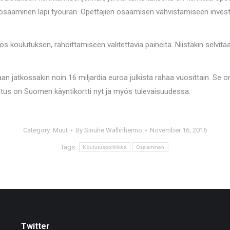
en osaaminen läpi työuran. Opettajien osaamisen vahvistamiseen inve
ös koulutuksen, rahoittamiseen valitettavia paineita. Niistäkin selvi
jatkossakin noin 16 miljardia euroa julkista rahaa vuosittain. Se on
utus on Suomen käyntikortti nyt ja myös tulevaisuudessa.
Category:
Muut
By
Sinuhe Wallinheimo
November 16, 2016
Tags:
Koulutuspolitiikka
Osaaminen
Twitter