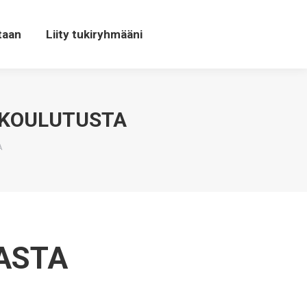
taan
Liity tukiryhmääni
 KOULUTUSTA
A
ASTA