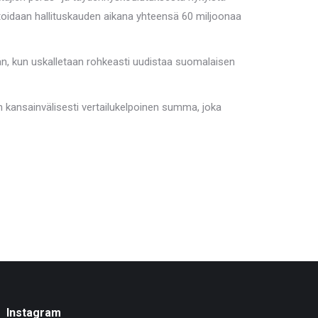
stoidaan hallituskauden aikana yhteensä 60 miljoonaa
tään, kun uskalletaan rohkeasti uudistaa suomalaisen
 kansainvälisesti vertailukelpoinen summa, joka
Instagram