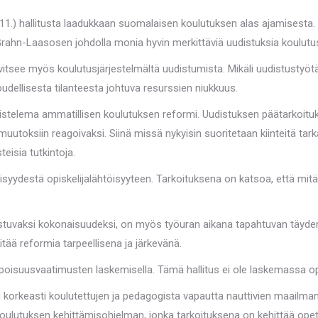
11.) hallitusta laadukkaan suomalaisen koulutuksen alas ajamisesta. S
ri Grahn-Laasosen johdolla monia hyvin merkittäviä uudistuksia koulu
see myös koulutusjärjestelmältä uudistumista. Mikäli uudistustyötä e
ellisesta tilanteesta johtuva resurssien niukkuus.
almistelema ammatillisen koulutuksen reformi. Uudistuksen päätarkoit
oksiin reagoivaksi. Siinä missä nykyisin suoritetaan kiinteitä tarka
eisia tutkintoja.
ydestä opiskelijalähtöisyyteen. Tarkoituksena on katsoa, että mitä osa
ostuvaksi kokonaisuudeksi, on myös työuran aikana tapahtuvan täyd
itää reformia tarpeellisena ja järkevänä.
 kelpoisuusvaatimusten laskemisella. Tämä hallitus ei ole laskemassa o
korkeasti koulutettujen ja pedagogista vapautta nauttivien maailma
koulutuksen kehittämisohjelman, jonka tarkoituksena on kehittää opet