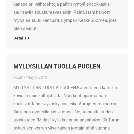
kanssa eri vaihtoehtoja päätin ryhtyä ehdokkaaksi
seuraaviin eduskuntavaaleihin. Päätöstäni helpotti
myös se suuri kannustus ympäri Keski-Suomea, jota
olen saanut…
Details
MYLLYSILLAN TUOLLA PUOLEN
Muut
May 6, 2010
MYLLYSILLAN TUOLLA PUOLEN Kateellisena katselin
kuvia Tepsin kultajuhlista. Nuo kuohujuomathan
kuuluivat tänne Jyväskylään, eikä Aurajoen maisemiin.
Siellähän ovat sillatkin vinossa. No, toisaalta uuden
aikakauden “Midas” kyllä kultansa ansaitsikin. Oli Turun
taikuri sen verran ylivertainen johtaja tänä vuonna.