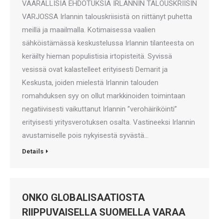
VAARALLISIA EHDOTUKSIA IRLANNIN TALOUSKRIISIN
VARJOSSA Irlannin talouskriisistä on riittänyt puhetta
meillä ja maailmalla. Kotimaisessa vaalien
sähköistämässä keskustelussa Irlannin tilanteesta on
keräilty hieman populistisia irtopisteitä. Syvissä
vesissä ovat kalastelleet erityisesti Demarit ja
Keskusta, joiden mielestä Irlannin talouden
romahduksen syy on ollut markkinoiden toimintaan
negatiivisesti vaikuttanut Irlannin ”verohäiriköinti”
erityisesti yritysverotuksen osalta. Vastineeksi Irlannin
avustamiselle pois nykyisestä syvästä…
Details
ONKO GLOBALISAATIOSTA
RIIPPUVAISELLA SUOMELLA VARAA