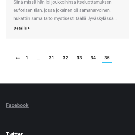
Siinä missä hän loi joukkoihinsa itseluottamuksen
euforisen tilan, jossa jokainen oli samanarvoinen,
hukattiin sama taito mystisesti täällä Jyväskylässä.…
Details
1
…
31
32
33
34
35
Facebook
Twitter