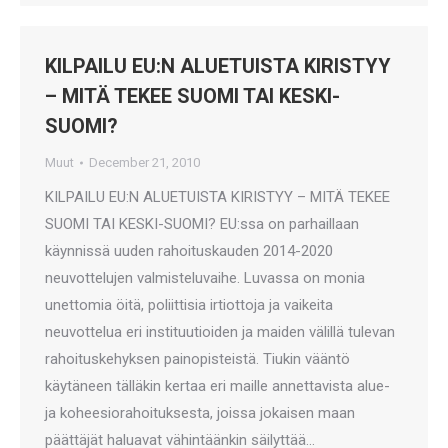
KILPAILU EU:N ALUETUISTA KIRISTYY
– MITÄ TEKEE SUOMI TAI KESKI-
SUOMI?
Muut
December 21, 2010
KILPAILU EU:N ALUETUISTA KIRISTYY – MITÄ TEKEE
SUOMI TAI KESKI-SUOMI? EU:ssa on parhaillaan
käynnissä uuden rahoituskauden 2014-2020
neuvottelujen valmisteluvaihe. Luvassa on monia
unettomia öitä, poliittisia irtiottoja ja vaikeita
neuvottelua eri instituutioiden ja maiden välillä tulevan
rahoituskehyksen painopisteistä. Tiukin vääntö
käytäneen tälläkin kertaa eri maille annettavista alue-
ja koheesiorahoituksesta, joissa jokaisen maan
päättäjät haluavat vähintäänkin säilyttää…