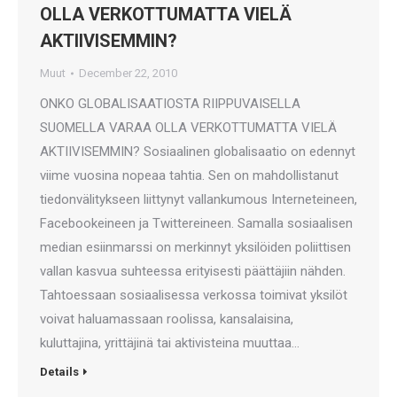
OLLA VERKOTTUMATTA VIELÄ
AKTIIVISEMMIN?
Muut
December 22, 2010
ONKO GLOBALISAATIOSTA RIIPPUVAISELLA
SUOMELLA VARAA OLLA VERKOTTUMATTA VIELÄ
AKTIIVISEMMIN? Sosiaalinen globalisaatio on edennyt
viime vuosina nopeaa tahtia. Sen on mahdollistanut
tiedonvälitykseen liittynyt vallankumous Interneteineen,
Facebookeineen ja Twittereineen. Samalla sosiaalisen
median esiinmarssi on merkinnyt yksilöiden poliittisen
vallan kasvua suhteessa erityisesti päättäjiin nähden.
Tahtoessaan sosiaalisessa verkossa toimivat yksilöt
voivat haluamassaan roolissa, kansalaisina,
kuluttajina, yrittäjinä tai aktivisteina muuttaa…
Details