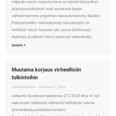
miljardin euron sopeutustarve ja tulevat kehysriihen
lisäsopeutustoimet ovat seurausta kauan
välttelemiemme ongelmien kasautumisesta. Muiden
Pohjoismaiden vastuullisempi taloudenpito on
heittänyt varjon Suomen ylle, jossa työttömyys
lisääntyy ja julkiset menot paisuvat velkarahalla.…
Details
Muutama korjaus virheellisiin
tulkintoihin
Lehtikirjoitukset
February 27, 2024
Julkaistu Keskisuomalaisessa 27.2.2024 Ilma on nyt
sakeanaan erilaisista väitteistä hallituksen tulevia
työmarkkinauudistuksia koskien.