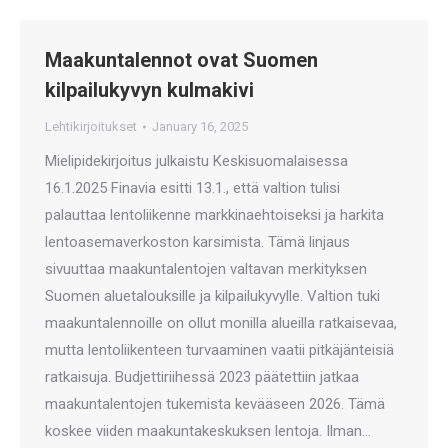
Maakuntalennot ovat Suomen
kilpailukyvyn kulmakivi
Lehtikirjoitukset
January 16, 2025
Mielipidekirjoitus julkaistu Keskisuomalaisessa
16.1.2025 Finavia esitti 13.1., että valtion tulisi
palauttaa lentoliikenne markkinaehtoiseksi ja harkita
lentoasemaverkoston karsimista. Tämä linjaus
sivuuttaa maakuntalentojen valtavan merkityksen
Suomen aluetalouksille ja kilpailukyvylle. Valtion tuki
maakuntalennoille on ollut monilla alueilla ratkaisevaa,
mutta lentoliikenteen turvaaminen vaatii pitkäjänteisiä
ratkaisuja. Budjettiriihessä 2023 päätettiin jatkaa
maakuntalentojen tukemista kevääseen 2026. Tämä
koskee viiden maakuntakeskuksen lentoja. Ilman…