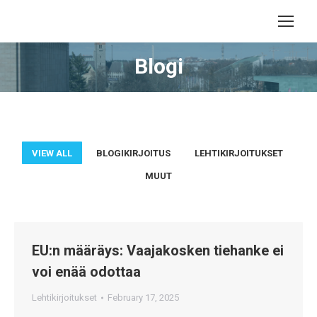
Blogi
VIEW ALL
BLOGIKIRJOITUS
LEHTIKIRJOITUKSET
MUUT
EU:n määräys: Vaajakosken tiehanke ei
voi enää odottaa
Lehtikirjoitukset
February 17, 2025