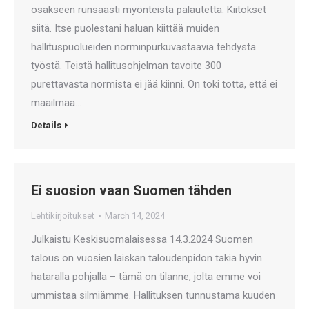
osakseen runsaasti myönteistä palautetta. Kiitokset
siitä. Itse puolestani haluan kiittää muiden
hallituspuolueiden norminpurkuvastaavia tehdystä
työstä. Teistä hallitusohjelman tavoite 300
purettavasta normista ei jää kiinni. On toki totta, että ei
maailmaa…
Details
Ei suosion vaan Suomen tähden
Lehtikirjoitukset
March 14, 2024
Julkaistu Keskisuomalaisessa 14.3.2024 Suomen
talous on vuosien laiskan taloudenpidon takia hyvin
hataralla pohjalla – tämä on tilanne, jolta emme voi
ummistaa silmiämme. Hallituksen tunnustama kuuden