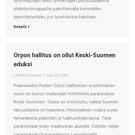
työntekijöiden sekä työnantajien perustuslaillista
yhdistymisvapautta pakottamalla kummatkin
järjestäytymään, jos työehdoista halutaan…
Details
Orpon hallitus on ollut Keski-Suomen
eduksi
Lehtikirjoitukset
July 20, 2024
Pääministeri Petteri Orpon hallituksen ensimmäinen
vuosi on tuonut mukanaan merkittäviä parannuksia
Keski-Suomeen. Tässä on onnistuttu, vaikka Suomen
taloustilanne on haastava. Historiallinen määrä uusia
tiehankkeita päätettiin jo hallitusohjelmassa. Teitä
parannetaan koko maakunnan alueella. Valtatie neljän
parannukset Oravasaaressa, Leivonmäellä,