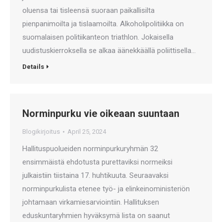
oluensa tai tisleensä suoraan paikallisilta
pienpanimoilta ja tislaamoilta. Alkoholipolitiikka on
suomalaisen politiikanteon triathlon. Jokaisella
uudistuskierroksella se alkaa äänekkäällä poliittisella…
Details
Norminpurku vie oikeaan suuntaan
Blogikirjoitus
April 25, 2024
Hallituspuolueiden norminpurkuryhmän 32
ensimmäistä ehdotusta purettaviksi normeiksi
julkaistiin tiistaina 17. huhtikuuta. Seuraavaksi
norminpurkulista etenee työ- ja elinkeinoministeriön
johtamaan virkamiesarviointiin. Hallituksen
eduskuntaryhmien hyväksymä lista on saanut