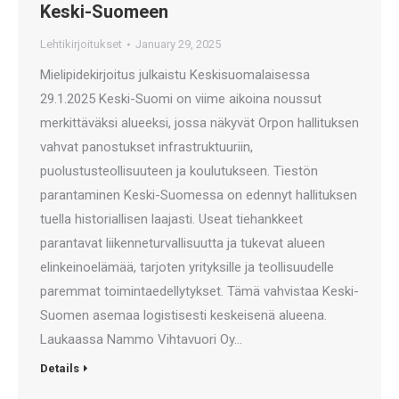
Keski-Suomeen
Lehtikirjoitukset
January 29, 2025
Mielipidekirjoitus julkaistu Keskisuomalaisessa
29.1.2025 Keski-Suomi on viime aikoina noussut
merkittäväksi alueeksi, jossa näkyvät Orpon hallituksen
vahvat panostukset infrastruktuuriin,
puolustusteollisuuteen ja koulutukseen. Tiestön
parantaminen Keski-Suomessa on edennyt hallituksen
tuella historiallisen laajasti. Useat tiehankkeet
parantavat liikenneturvallisuutta ja tukevat alueen
elinkeinoelämää, tarjoten yrityksille ja teollisuudelle
paremmat toimintaedellytykset. Tämä vahvistaa Keski-
Suomen asemaa logistisesti keskeisenä alueena.
Laukaassa Nammo Vihtavuori Oy…
Details