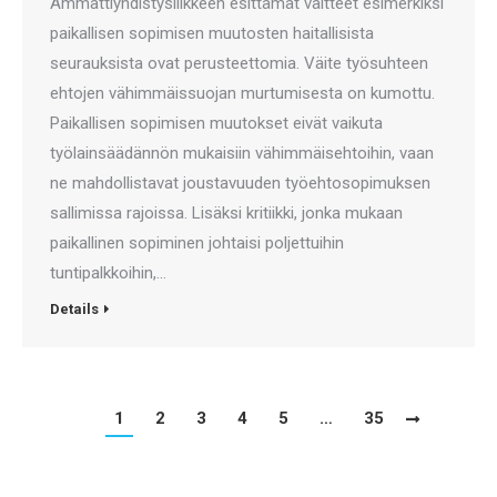
Ammattiyhdistysliikkeen esittämät väitteet esimerkiksi
paikallisen sopimisen muutosten haitallisista
seurauksista ovat perusteettomia. Väite työsuhteen
ehtojen vähimmäissuojan murtumisesta on kumottu.
Paikallisen sopimisen muutokset eivät vaikuta
työlainsäädännön mukaisiin vähimmäisehtoihin, vaan
ne mahdollistavat joustavuuden työehtosopimuksen
sallimissa rajoissa. Lisäksi kritiikki, jonka mukaan
paikallinen sopiminen johtaisi poljettuihin
tuntipalkkoihin,…
Details
1
2
3
4
5
…
35