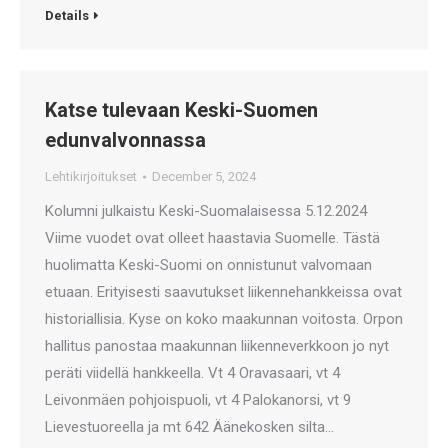
Details
Katse tulevaan Keski-Suomen
edunvalvonnassa
Lehtikirjoitukset
December 5, 2024
Kolumni julkaistu Keski-Suomalaisessa 5.12.2024
Viime vuodet ovat olleet haastavia Suomelle. Tästä
huolimatta Keski-Suomi on onnistunut valvomaan
etuaan. Erityisesti saavutukset liikennehankkeissa ovat
historiallisia. Kyse on koko maakunnan voitosta. Orpon
hallitus panostaa maakunnan liikenneverkkoon jo nyt
peräti viidellä hankkeella. Vt 4 Oravasaari, vt 4
Leivonmäen pohjoispuoli, vt 4 Palokanorsi, vt 9
Lievestuoreella ja mt 642 Äänekosken silta…