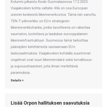
Kolumni julkaistu Keski-Suomalaisessa 17.2.2025
Vaajakosken kohta valtatie 4:llä on osa Euroopan
unionin keskeistä liikenneverkostoa. Tämä niin sanottu
TEN-T-ydinverkko on EU:n strateginen
liikenneverkkohanke, jonka tavoitteena on rakentaa
saumaton, luotettava ja laadukas eurooppalainen
liikenneinfrastruktuuri. Suomessa tämä tarkoittaa
pääväylien kehittämistä vastaamaan EU:n
laatuvaatimuksia. Vaajakosken kohdalla suurimmat
ongelmat ovat suuri liikennemäärä sekä turvallisuus-
ja sujuvuushaasteet, joita ilman merkittäviä
parannuksia…
Details
Lisää Orpon hallituksen saavutuksia