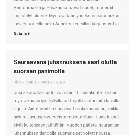
Vestonmäellä ja Palokassa tuovat uudet, modernit
järjestelyt alueille. Myös valtatie yhdeksän parannukset
Lievestuoreella sekä Äänekosken sillan korjaustyöt ja…
Details
Seuraavana juhannuksena saat olutta
suoraan panimolta
Blogikirjoitus
June 21, 2024
Uusi alkoholilaki astui voimaan 10. kesäkuuta. Tämän
myötä kauppojen hyllyillä on tarjolla laatuoluita laajalla
kirjolla. Aidot viinitkin saapuivat ruokakauppaan, vaikka
niiden tilavuusprosenteista muistutetaan. Uudistukset
eivät kuitenkaan jää tähän. Vuoden päästä, seuraavan
juhannuksen tienoolla suomalaiset voivat noutaa